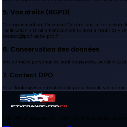
5. Vos droits (RGPD)
Conformément au Règlement Général sur la Protection des
rectification • Droit à l'effacement (« droit à l'oubli ») •
contact@iptvfrance-pro.fr
6. Conservation des données
Vos données personnelles sont conservées pendant la duré
7. Contact DPO
Pour toute question relative à la protection de vos donn
+120 000 chaînes en 4K, +140 000 films et séries, suppor