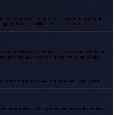
voi de vos identifiants) • Informations de paiement
débogage) Nous ne collectons ni ne stockons vos
voi de vos identifiants d'accès • Le support technique •
os données avec des tiers à des fins commerciales.
nnées contre tout accès non autorisé, modification,
nnées personnelles. Vous pouvez désactiver les cookies