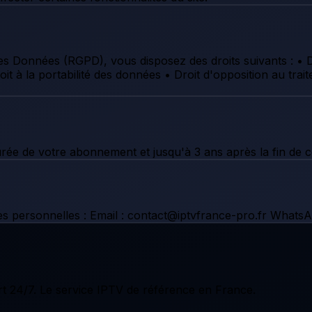
 Données (RGPD), vous disposez des droits suivants : • D
 Droit à la portabilité des données • Droit d'opposition au t
e de votre abonnement et jusqu'à 3 ans après la fin de ce
ées personnelles : Email : contact@iptvfrance-pro.fr Whats
t 24/7. Le service IPTV de référence en France.