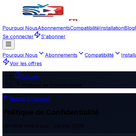
Pourquoi Nous
Abonnements
Compatibilité
Installation
Blog
Se connecter
S'abonner
Pourquoi Nous
Abonnements
Compatibilité
Install
Voir les offres
Accueil
Politique de Confidentialité
Retour à l'accueil
Politique de Confidentialité
Dernière mise à jour : Janvier 2026