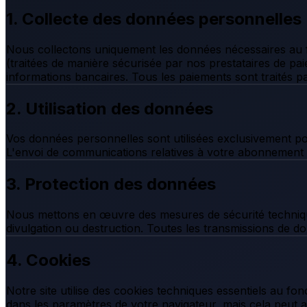
1. Collecte des données personnelles
Nous collectons uniquement les données nécessaires au fo
(traitées de manière sécurisée par nos prestataires de p
informations bancaires. Tous les paiements sont traités pa
2. Utilisation des données
Vos données personnelles sont utilisées exclusivement pou
L'envoi de communications relatives à votre abonnement 
3. Protection des données
Nous mettons en œuvre des mesures de sécurité technique
divulgation ou destruction. Toutes les transmissions de 
4. Cookies
Notre site utilise des cookies techniques essentiels au f
dans les paramètres de votre navigateur, mais cela peut af