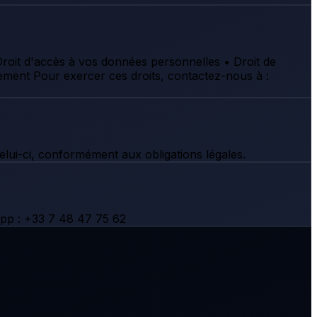
roit d'accès à vos données personnelles • Droit de
raitement Pour exercer ces droits, contactez-nous à :
lui-ci, conformément aux obligations légales.
App : +33 7 48 47 75 62